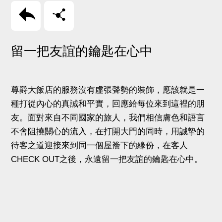
回上頁
分享
留一把友誼的鑰匙在心中
尊爵大飯店的服務沒有虛張聲勢的裝飾，應該就是一
種打從內心的真誠和平實，回應給每位來到這裡的朋
友。面對來自不同國家的旅人，我們相信膚色和語言
不會阻撓關心的流入，在打開大門的同時，用誠摯的
待客之道迎接來到同一個屋簷下的緣份，在客人
CHECK OUT之後，永遠留一把友誼的鑰匙在心中。