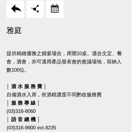
回上頁
分享
訂房
雅庭
提供精緻優雅之婚宴場合，席開10桌。適合文定、餐
會，酒會，亦可適用產品發表會的會議場地，容納人
數100位。
│ 酒 水 服 務 費 │
自備酒水入席，依酒精濃度不同酌收服務費
│ 服 務 專 線 │
(03)316-6060
│ 語 音 總 機 │
(03)316-9900 ext.8235