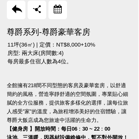
回上頁
分享
訂房
尊爵系列-尊爵豪華客房
11坪(36㎡) | 定價：NT$8,000+10%
房型: 兩大床(房間數:4)
每房最多住宿人數為4位。
全館擁有218間不同型態的客房及豪華套房，以舒適
簡約的風格，營造寧靜舒適的空間氛圍，專業貼心細
膩的全方位服務，提供旅客多樣化的選擇，讓每位旅
人感受”家”的溫度，為旅程增添美好的住宿體驗，讓
尊爵大飯店成為您旅途中活躍的生命力。
【健身房 】開放時間：每日06 : 30 ~ 22 : 00
泳池、三溫暖，因器材設備維修中，暫不對外開放！