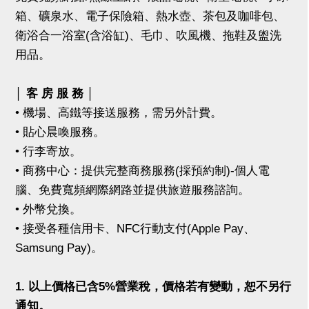
箱、礦泉水、電子保險箱、熱水壺、茶包及咖啡包、
衛浴合一浴室(含浴缸)、毛巾、吹風機、拖鞋及盥洗
用品。
│ 客 房 服 務 │
• 機場、高鐵等接送服務，需另外計費。
• 貼心晨喚服務。
• 行李寄放。
• 商務中心：提供完整商務服務(採預約制)-個人電
腦、免費寬頻網際網路並提供旅遊服務諮詢。
• 外幣兌換。
• 接受各種信用卡、NFC行動支付(Apple Pay、
Samsung Pay)。
1. 以上價格已含5%營業稅，價格若有變動，恕不另行
通知。