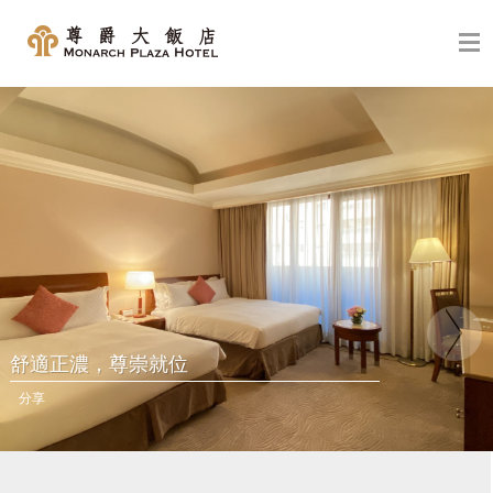
舒適正濃，尊崇就位
分享