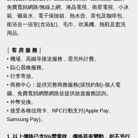
免費寬頻網路/無線上網、液晶電視、衛星電視、小冰
箱、礦泉水、電子保險箱、熱水壺、茶包及咖啡包、
衛浴合一浴室(含浴缸)、毛巾、吹風機、拖鞋及盥洗
用品。
│ 客 房 服 務 │
• 機場、高鐵等接送服務，需另外計費。
• 貼心晨喚服務。
• 行李寄放。
• 商務中心：提供完整商務服務(採預約制)-個人電
腦、免費寬頻網際網路並提供旅遊服務諮詢。
• 外幣兌換。
• 接受各種信用卡、NFC行動支付(Apple Pay、
Samsung Pay)。
1. 以上價格已含5%營業稅，價格若有變動，恕不另行