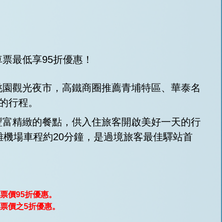
票最低享95折優惠！
桃園觀光夜市，高鐵商圈推薦青埔特區、華泰名
化的行程。
豐富精緻的餐點，供入住旅客開啟美好一天的行
離機場車程約20分鐘，是過境旅客最佳驛站首
票價95折優惠。
票價之5折優惠。