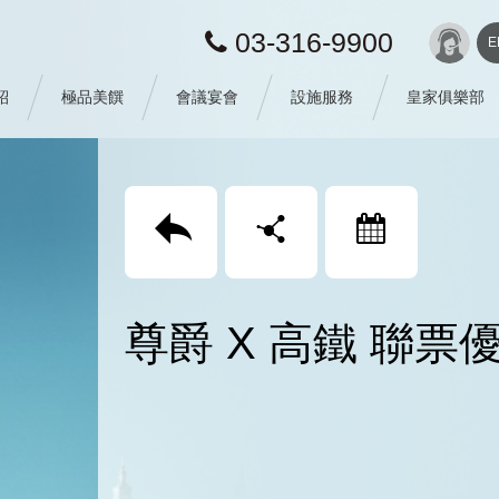
03-316-9900
E
紹
極品美饌
會議宴會
設施服務
皇家俱樂部
回上頁
分享
訂房
尊爵 X 高鐵 聯票