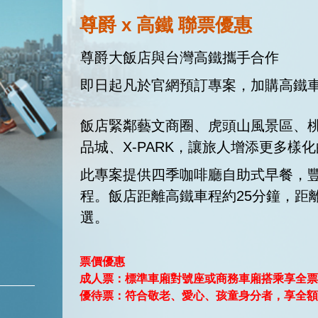
尊爵 x 高鐵 聯票優惠
尊爵大飯店與台灣高鐵攜手合作
即日起凡於官網預訂專案，加購高鐵車
飯店緊鄰藝文商圈、虎頭山風景區、
品城、X-PARK，讓旅人增添更多樣
此專案提供四季咖啡廳自助式早餐，
程。飯店距離高鐵車程約25分鐘，距
選。
票價優惠
成人票：
標準車廂對號座或商務車廂搭乘享全票
優待票：符合敬老、愛心、孩童身分者，享全額